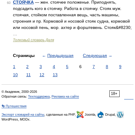
СТОЯЧКА
— жен. стоячее положенье. Приподнять,
60
подсадить кого в стоячку. Работа в стоячку. Стояк муж.
стоячая, стойком поставленная вещь, часть машины,
строения и пр. Кормовой и носовой стояк судна, кормовой
или носовой пень, мор. ахтер и форштевень. Стояк&#8230;
…
Толковый словарь Даля
Страницы
←
Предыдущая
Следующая
→
1
2
3
4
5
6
7
8
9
10
11
12
13
© Академик, 2000-2026
18+
Обратная связь:
Техподдержка
,
Реклама на сайте
👣 Путешествия
Экспорт словарей на сайты
, сделанные на PHP,
Joomla,
Drupal,
WordPress, MODx.