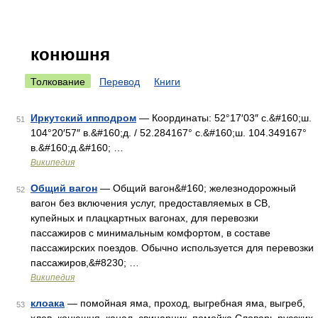
конюшня
Толкование
Перевод
Книги
Иркутский ипподром
— Координаты: 52°17′03″ с.&#160;ш.
51
104°20′57″ в.&#160;д. / 52.284167° с.&#160;ш. 104.349167°
в.&#160;д.&#160; …
Википедия
Общий вагон
— Общий вагон&#160; железнодорожный
52
вагон без включения услуг, предоставляемых в СВ,
купейных и плацкартных вагонах, для перевозки
пассажиров с минимальным комфортом, в составе
пассажирских поездов. Обычно используется для перевозки
пассажиров,&#8230; …
Википедия
клоака
— помойная яма, проход, выгребная яма, выгреб,
53