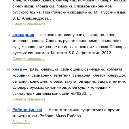
хлев, конюшня, канал, свинарник, помойка Словарь русских
синонимов. клоака см. помойка Словарь синонимов
русского языка. Практический справочник. М.: Русский язык.
З. Е. Александрова …
Словарь синонимов
свинарник
— свинюшник, свинушник, свинарня; хлев,
54
конюшня, клоака Словарь русских синонимов. свинарник
сущ. • конюшня • хлев • авгиевы конюшни • клоака Словарь
русских синонимов. Контекст 5.0 Информатик. 2012 …
Словарь синонимов
хлев
— грязь, хлевушка, свинюшник, свинушник, комната,
55
коровник, свинарник, телятник, свинарня, хлевок, хлевушок,
овчарня, конюшня, клоака, закута, овчарник, закут, ягнятник
Словарь русских синонимов. хлев сущ. • конюшня •
свинарник • авгиевы конюшни •&#8230; …
Словарь синонимов
Рябово (мыза)
— У этого термина существуют и другие
56
значения, см. Рябово. Мыза Рябово …
Википедия