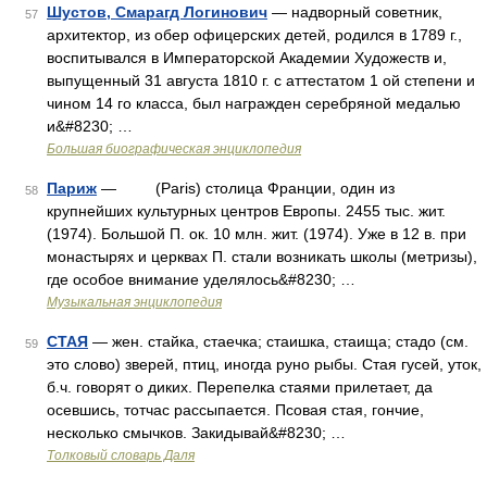
Шустов, Смарагд Логинович
— надворный советник,
57
архитектор, из обер офицерских детей, родился в 1789 г.,
воспитывался в Императорской Академии Художеств и,
выпущенный 31 августа 1810 г. с аттестатом 1 ой степени и
чином 14 го класса, был награжден серебряной медалью
и&#8230; …
Большая биографическая энциклопедия
Париж
— (Paris) столица Франции, один из
58
крупнейших культурных центров Европы. 2455 тыс. жит.
(1974). Большой П. ок. 10 млн. жит. (1974). Уже в 12 в. при
монастырях и церквах П. стали возникать школы (метризы),
где особое внимание уделялось&#8230; …
Музыкальная энциклопедия
СТАЯ
— жен. стайка, стаечка; стаишка, стаища; стадо (см.
59
это слово) зверей, птиц, иногда руно рыбы. Стая гусей, уток,
б.ч. говорят о диких. Перепелка стаями прилетает, да
осевшись, тотчас рассыпается. Псовая стая, гончие,
несколько смычков. Закидывай&#8230; …
Толковый словарь Даля